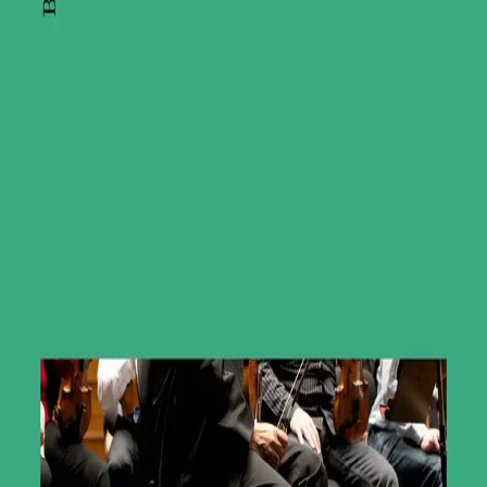
Heftet
Bokmål, 2016
Legg i handlekurv
Sendes fra oss i løpet av 1-3 arbeidsdager
Fri frakt på bestillinger over 349,-
Les mer
De er 40 stykker i orkesteret. Treblåsere,
messingblåsere, strykere, perk. Ikke en viktigere enn
den andre. Hun spiller andrefiolin, han spiller cello. Hun
vet ingenting om ham, han er ingenting uten henne. Hun
liker Pepsi Max og Fleetwood Mac, han kan ingen
sanger med Fleetwood Mac. Men han ser henne for
seg, stående i senga, naken, mens hun øver på fiolinen.
Og han vet hva han skal si til henne, han vet nøyaktig
hva han skal si, og snart, veldig snart, om bare bittelitt,
skal han si det.
Ritardando
betyr at tiden går saktere,
da