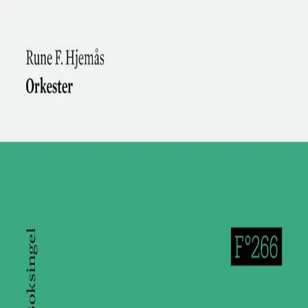
Hopp til hovedinnhold
Laster...
Se handlekurv - 0 vare
BØKER °
FORFATTERE °
BLOGG °
OM FORLAGET °
KONTAKT °
ARKIV °
Orkester
Av
Rune F. Hjemås
, 2016, Heftet
75,-