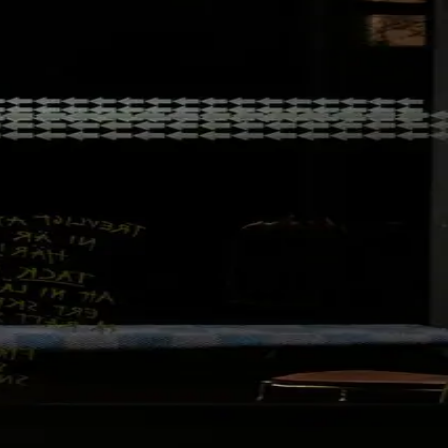
 reinkarnert rådyr i en roman av Ernest Hemingway?