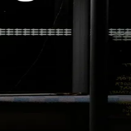
 kan man kreve av en varmepumpeinstallatør? Hva gjør et
 spørsmål, men skaper også en del nye problemer.
55 Oslo | Besøksadresse: Stortingsgata 28, 0161 Oslo