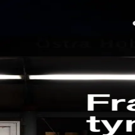
Hopp til hovedinnhold
Laster...
Se handlekurv - 0 vare
BØKER °
FORFATTERE °
BLOGG °
OM FORLAGET °
KONTAKT °
ARKIV °
Frastøtende tyngdekraft
Av
Geir Angell Øygarden
, 2022, Innbundet
329,-