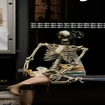
Innbundet
Bokmål, 2022
Legg i handlekurv
Sendes fra oss i løpet av 1-3 arbeidsdager
Fri frakt på bestillinger over 349,-
Les mer
Hvordan har man sex uten gravitasjon? Hvor mye nærvær
Frastøtende tyngdekraft
gir et svar på disse og lignende
Forfatter
Produktinformasjon
Flamme Forlag
| Postadresse: Postboks 1900 Sentrum, 00
Flamme Forlag