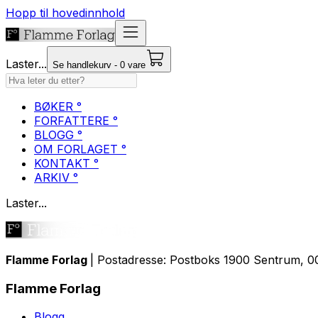
Hopp til hovedinnhold
Laster...
Se handlekurv - 0 vare
BØKER °
FORFATTERE °
BLOGG °
OM FORLAGET °
KONTAKT °
ARKIV °
Laster...
Flamme Forlag
| Postadresse: Postboks 1900 Sentrum, 00
Flamme Forlag
Blogg