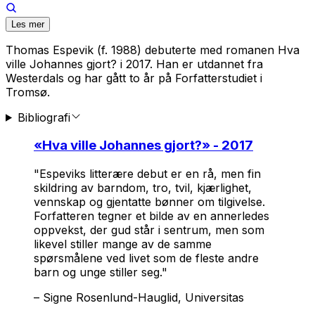
Les mer
Thomas Espevik (f. 1988) debuterte med romanen
Hva
ville Johannes gjort?
i 2017. Han er utdannet fra
Westerdals og har gått to år på Forfatterstudiet i
Tromsø.
Bibliografi
«
Hva ville Johannes gjort?
» - 2017
"Espeviks litterære debut er en rå, men fin
skildring av barndom, tro, tvil, kjærlighet,
vennskap og gjentatte bønner om tilgivelse.
Forfatteren tegner et bilde av en annerledes
oppvekst, der gud står i sentrum, men som
likevel stiller mange av de samme
spørsmålene ved livet som de fleste andre
barn og unge stiller seg."
–
Signe Rosenlund-Hauglid, Universitas