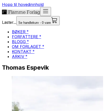
Hopp til hovedinnhold
Laster...
Se handlekurv - 0 vare
BØKER °
FORFATTERE °
BLOGG °
OM FORLAGET °
KONTAKT °
ARKIV °
Thomas Espevik