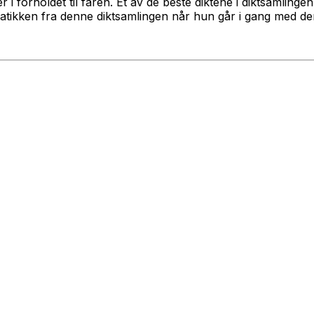
r i forholdet til faren. Et av de beste diktene i diktsamlinge
matikken fra denne diktsamlingen når hun går i gang med de