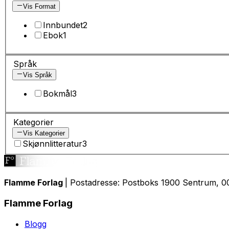
Vis Format
Innbundet
2
Ebok
1
Språk
Vis Språk
Bokmål
3
Kategorier
Vis Kategorier
Skjønnlitteratur
3
Flamme Forlag
| Postadresse: Postboks 1900 Sentrum, 00
Flamme Forlag
Blogg