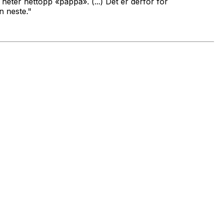
n heter nettopp «pappa». (...) Det er derfor for
n neste."