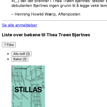
«(...) der det brenner i Thea Trøen Bjertnes' tekster e
debutanten Bjertnes ingen grunn til å legge vekk te
–
Henning Howlid Wærp, Aftenposten
Se alle anmeldelser
Liste over bøkene til Thea Trøen Bjertnes
Filter
Alle treff (3)
Bøker (3)