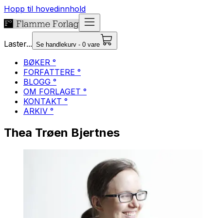
Hopp til hovedinnhold
Laster...
Se handlekurv - 0 vare
BØKER °
FORFATTERE °
BLOGG °
OM FORLAGET °
KONTAKT °
ARKIV °
Thea Trøen Bjertnes