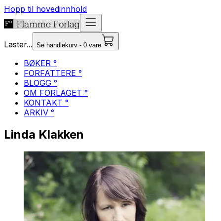
Hopp til hovedinnhold
Laster...
Se handlekurv - 0 vare
BØKER °
FORFATTERE °
BLOGG °
OM FORLAGET °
KONTAKT °
ARKIV °
Linda Klakken