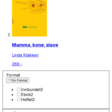
Mamma, kone, slave
Linda Klakken
269,-
Format
Vis Format
Innbundet
3
Ebok
2
Heftet
2