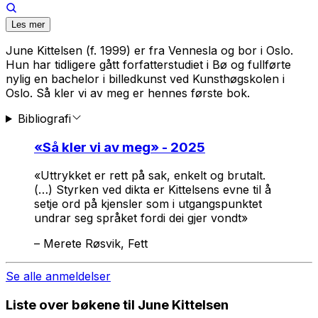
Les mer
June Kittelsen (f. 1999) er fra Vennesla og bor i Oslo.
Hun har tidligere gått forfatterstudiet i Bø og fullførte
nylig en bachelor i billedkunst ved Kunsthøgskolen i
Oslo.
Så kler vi av meg
er hennes første bok.
Bibliografi
«
Så kler vi av meg
» - 2025
«Uttrykket er rett på sak, enkelt og brutalt.
(…) Styrken ved dikta er Kittelsens evne til å
setje ord på kjensler som i utgangspunktet
undrar seg språket fordi dei gjer vondt»
–
Merete Røsvik, Fett
Se alle anmeldelser
Liste over bøkene til June Kittelsen