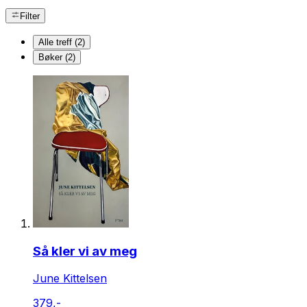
Filter
Alle treff (2)
Bøker (2)
Så kler vi av meg
June Kittelsen
379,-