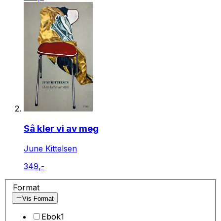
Så kler vi av meg
June Kittelsen
349,-
Format
Vis Format
Ebok
1