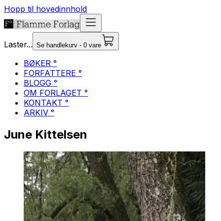
Hopp til hovedinnhold
Laster...
Se handlekurv - 0 vare
BØKER °
FORFATTERE °
BLOGG °
OM FORLAGET °
KONTAKT °
ARKIV °
June Kittelsen