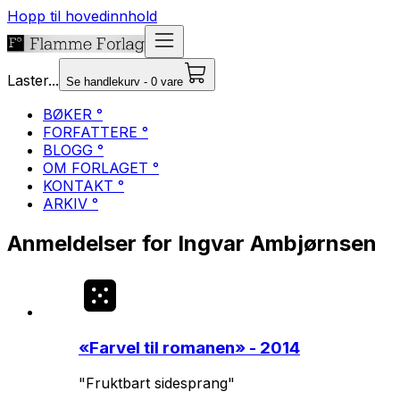
Hopp til hovedinnhold
Laster...
Se handlekurv - 0 vare
BØKER °
FORFATTERE °
BLOGG °
OM FORLAGET °
KONTAKT °
ARKIV °
Anmeldelser for Ingvar Ambjørnsen
«
Farvel til romanen
» - 2014
"Fruktbart sidesprang"