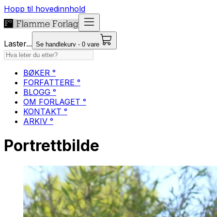
Hopp til hovedinnhold
Laster...
Se handlekurv - 0 vare
BØKER °
FORFATTERE °
BLOGG °
OM FORLAGET °
KONTAKT °
ARKIV °
Portrettbilde