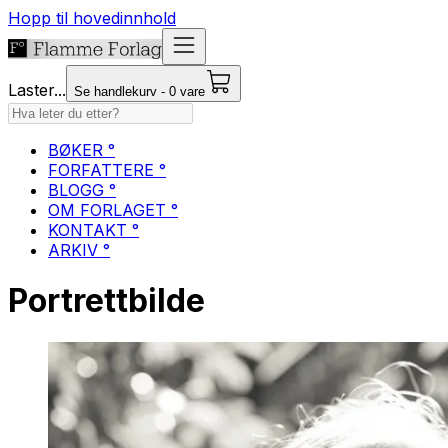
Hopp til hovedinnhold
Laster...
Se handlekurv - 0 vare
BØKER °
FORFATTERE °
BLOGG °
OM FORLAGET °
KONTAKT °
ARKIV °
Portrettbilde