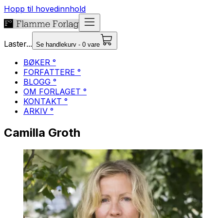
Hopp til hovedinnhold
Laster...
Se handlekurv - 0 vare
BØKER °
FORFATTERE °
BLOGG °
OM FORLAGET °
KONTAKT °
ARKIV °
Camilla Groth