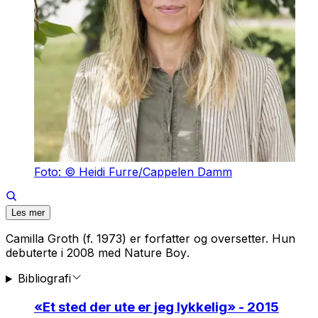
Foto: © Heidi Furre/Cappelen Damm
Les mer
Camilla Groth (f. 1973) er forfatter og oversetter. Hun
debuterte i 2008 med
Nature Boy
.
Bibliografi
«
Et sted der ute er jeg lykkelig
» - 2015