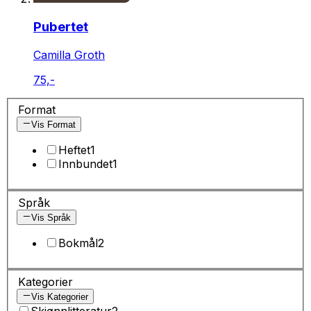
Pubertet
Camilla Groth
75,-
Format
Vis Format
Heftet
1
Innbundet
1
Språk
Vis Språk
Bokmål
2
Kategorier
Vis Kategorier