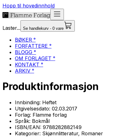
Hopp til hovedinnhold
Laster...
Se handlekurv - 0 vare
BØKER °
FORFATTERE °
BLOGG °
OM FORLAGET °
KONTAKT °
ARKIV °
Produktinformasjon
Innbinding:
Heftet
Utgivelsesdato:
02.03.2017
Forlag:
Flamme forlag
Språk:
Bokmål
ISBN/EAN:
9788282882149
Kategorier:
Skjønnlitteratur, Romaner