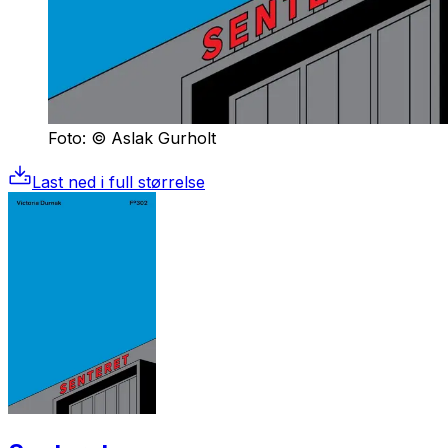
Foto: © Aslak Gurholt
Last ned i full størrelse