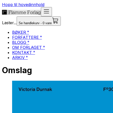
Hopp til hovedinnhold
Laster...
Se handlekurv - 0 vare
BØKER °
FORFATTERE °
BLOGG °
OM FORLAGET °
KONTAKT °
ARKIV °
Omslag