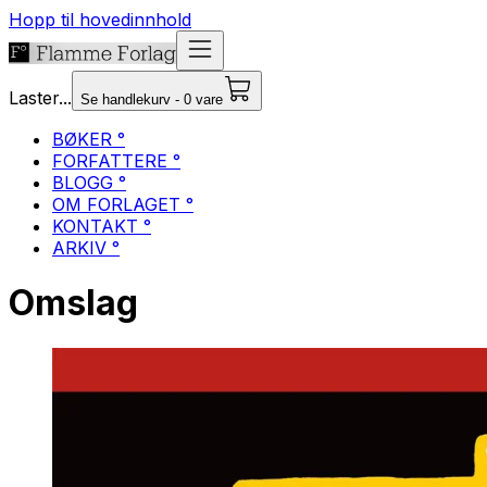
Hopp til hovedinnhold
Laster...
Se handlekurv - 0 vare
BØKER °
FORFATTERE °
BLOGG °
OM FORLAGET °
KONTAKT °
ARKIV °
Omslag