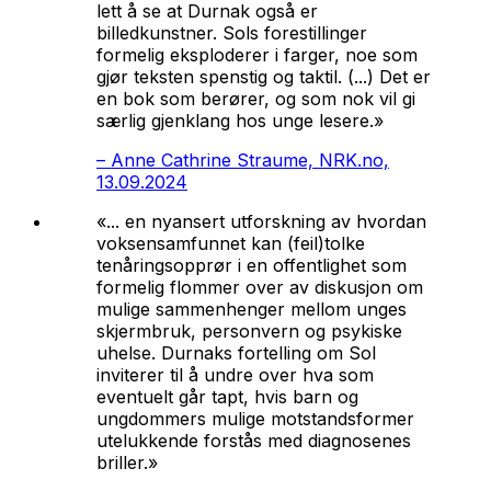
lett å se at Durnak også er
billedkunstner. Sols forestillinger
formelig eksploderer i farger, noe som
gjør teksten spenstig og taktil. (...) Det er
en bok som berører, og som nok vil gi
særlig gjenklang hos unge lesere.»
–
Anne Cathrine Straume, NRK.no,
13.09.2024
«... en nyansert utforskning av hvordan
voksensamfunnet kan (feil)tolke
tenåringsopprør i en offentlighet som
formelig flommer over av diskusjon om
mulige sammenhenger mellom unges
skjermbruk, personvern og psykiske
uhelse. Durnaks fortelling om Sol
inviterer til å undre over hva som
eventuelt går tapt, hvis barn og
ungdommers mulige motstandsformer
utelukkende forstås med diagnosenes
briller.»