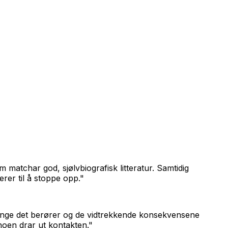
om matchar god, sjølvbiografisk litteratur. Samtidig
rer til å stoppe opp."
 mange det berører og de vidtrekkende konsekvensene
 noen drar ut kontakten."