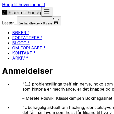
Hopp til hovedinnhold
Laster...
Se handlekurv - 0 vare
BØKER °
FORFATTERE °
BLOGG °
OM FORLAGET °
KONTAKT °
ARKIV °
Anmeldelser
"(...) problemstillinga treff ein nerve, noko som
som historia er medrivande, er det knappe og pr
–
Merete Røsvik, Klassekampen Bokmagasinet
"Ubehagelig aktuelt om hacking, identitetstyve
det får når hvem som helst får tilgang til hva v