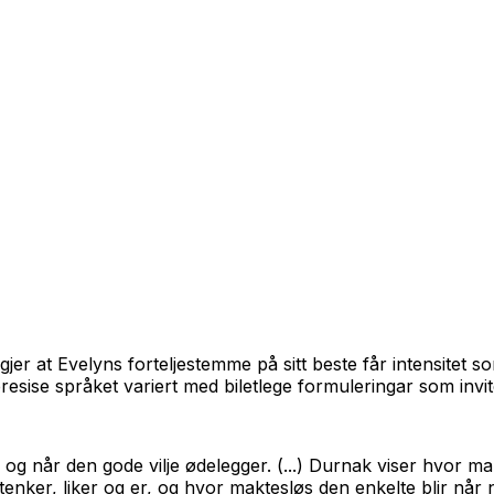
 gjer at Evelyns forteljestemme på sitt beste får intensitet s
esise språket variert med biletlege formuleringar som invite
ri og når den gode vilje ødelegger. (...) Durnak viser hvor
i tenker, liker og er, og hvor maktesløs den enkelte blir når