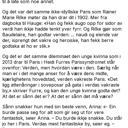
til å late som noe annet.
Og det var det samme ikke-idylliske Paris som Rainer
Marie Rilke møter da han drar dit i 1902. Mer fra
dagboka til Hauge: «Han òg fekk augo opp for sidor av
verdi han ikkje hadde tenkt yver fyrr. Og Rilke gjør som
Baudelaire, han godtar verden:
... naudi og elende var
der, isprengt det vakre og heroiske, han fekk berre
godtaka at ho er slik.
»
Og det er det samme dilemmaet den unge kvinna som i
2013 drar til Paris i Heidi Furres
Parissyndromet
står
ovenfor: Verden, men hvordan være i den. Særlig når
man er i det mange anser for å være dens midte,
kjærlighetens hovedstad, verden vakreste Paris. «Det
ligg attenåringar i soveposar på gata i verdas vakraste
by,» skriver Furre, og kan den unge kvinna godta det?
At det er sånn det er? At det er sånn det må være?
Sånn snakker hun med sin beste venn, Anna: «- Ein
burde passe seg for alt som gir seg ut for vere
fantastisk, seier Anna. – Du burde ikkje snakke. Du står
jo her i Paris. Verdas mest fantastiske by, seier eg. –