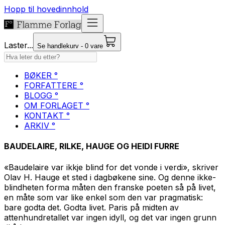
Hopp til hovedinnhold
Laster...
Se handlekurv - 0 vare
BØKER °
FORFATTERE °
BLOGG °
OM FORLAGET °
KONTAKT °
ARKIV °
BAUDELAIRE, RILKE, HAUGE OG HEIDI FURRE
«Baudelaire var ikkje blind for det vonde i verdi», skriver
Olav H. Hauge et sted i dagbøkene sine. Og denne ikke-
blindheten forma måten den franske poeten så på livet,
en måte som var like enkel som den var pragmatisk:
bare godta det. Godta livet. Paris på midten av
attenhundretallet var ingen idyll, og det var ingen grunn